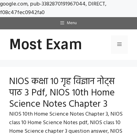
google.com, pub-3382870191967044, DIRECT,
Skip
f08c47fec0942fa0
to
Menu
content
Most Exam
Menu
NIOS कक्षा 10 गृह विज्ञान नोट्स
पाठ 3 Pdf, NIOS 10th Home
Science Notes Chapter 3
NIOS 10th Home Science Notes Chapter 3, NIOS
class 10 Home Science Notes pdf, NIOS class 10
Home Science chapter 3 question answer, NIOS