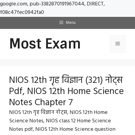
google.com, pub-3382870191967044, DIRECT,
Skip
f08c47fec0942fa0
to
Menu
content
Most Exam
Menu
NIOS 12th गृह विज्ञान (321) नोट्स
Pdf, NIOS 12th Home Science
Notes Chapter 7
NIOS 12th गृह विज्ञान नोट्स, NIOS 12th Home
Science Notes, NIOS class 12 Home Science
Notes pdf, NIOS 12th Home Science question