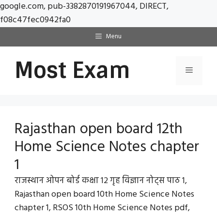
google.com, pub-3382870191967044, DIRECT,
Skip
f08c47fec0942fa0
to
Menu
content
Most Exam
Menu
Rajasthan open board 12th
Home Science Notes chapter
1
राजस्थान ओपन बोर्ड कक्षा 12 गृह विज्ञान नोट्स पाठ 1,
Rajasthan open board 10th Home Science Notes
chapter 1, RSOS 10th Home Science Notes pdf,